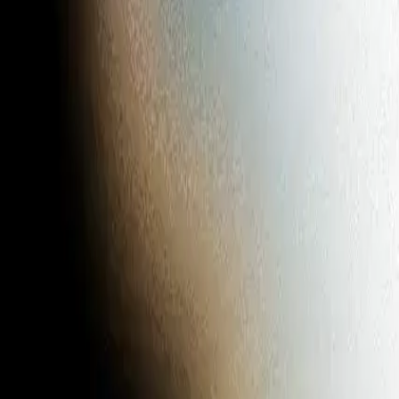
Gigboard
Commons
Matchup