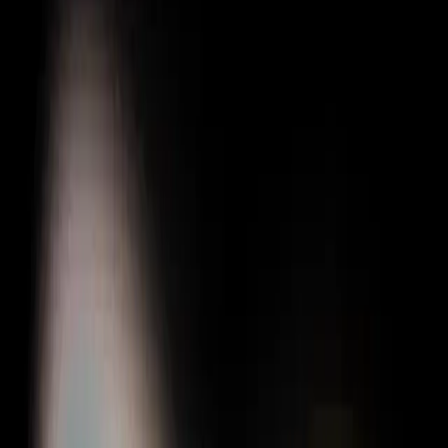
Gigboard
Commons
Matchup